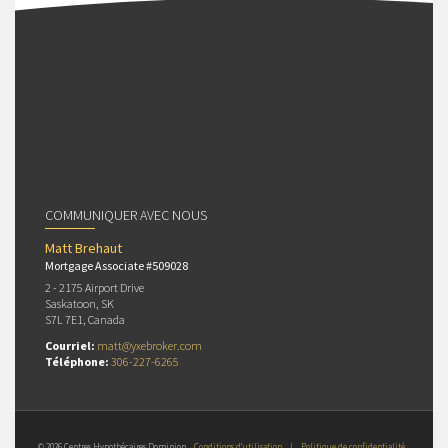
COMMUNIQUER AVEC NOUS
Matt Brehaut
Mortgage Associate #509028
2 - 2175 Airport Drive
Saskatoon, SK
S7L 7E1, Canada
Courriel:
matt@yxebroker.com
Téléphone:
306-227-6265
© 2026 Centres Hypothécaires Dominion
Conditions d’utilisation
|
Politique de confidentialité